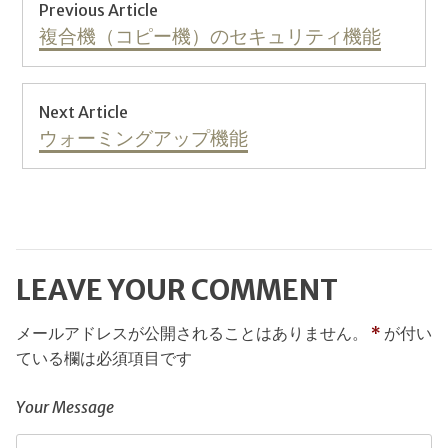
投
Previous Article
稿
Previous
複合機（コピー機）のセキュリティ機能
post:
ナ
Next Article
ビ
Next
ウォーミングアップ機能
post:
ゲ
ー
シ
LEAVE YOUR COMMENT
ョ
ン
メールアドレスが公開されることはありません。
*
が付い
ている欄は必須項目です
Your Message